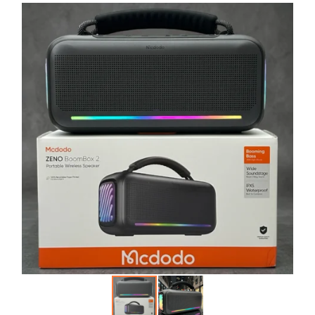
Автопарфюм
Аккумуляторы портативные
Аудиокабели, адаптеры, колонки
Адаптер
Аудиокабель
Колонки беспроводные
Петличный микрофон
Гаджеты для авто
Насосы/Компрессоры
Гаджеты для дома
Парковочные автовизитки
Xiaomi
Гарнитуры / наушники / ресиверы
Разное
Беспроводные
Стилусы
Держатели для смартфонов
Гарнитуры Bluetooth
Фонарики
Автомобильные
Накладные
Запчасти для смартфонов