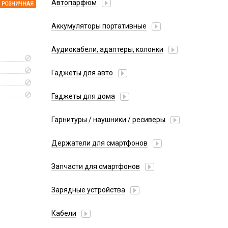
Автопарфюм
РОЗНИЧНАЯ
Аккумуляторы портативные
Аудиокабели, адаптеры, колонки
Адаптер
Гаджеты для авто
Аудиокабель
Насосы/Компрессоры
Колонки беспроводные
Гаджеты для дома
Парковочные автовизитки
Петличный микрофон
Xiaomi
Гарнитуры / наушники / ресиверы
Разное
Беспроводные
Стилусы
Держатели для смартфонов
Гарнитуры Bluetooth
Фонарики
Автомобильные
Накладные
Запчасти для смартфонов
Липперы
Проводные 3.5 мм
Аккумуляторы
Настольные
Зарядные устройства
Проводные USB-C
Антенны
Пластины для держателей
Проводные с Lightning
АЗУ
Динамики, Вибро
Кабели
Спортивные
Ресиверы
АЗУ + FM-модулятор
Дисплеи