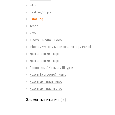
Карты памяти
Смарт часы
Infinix
Vivo
Умные детские часы
Realme / Oppo
Xiaomi/ Redmi/ Poco
Шармы для ремешков Watch Series
Samsung
Монтажные комплекты и салфетки
Tecno
На камеру/на динамик
Vivo
Xiaomi / Redmi / Poco
iPhone / Watch / MacBook / AirTag / Pencil
Держатели для карт
Держатели для карт
Попсокеты / Кольца / Шнурки
Чехлы Влагоустойчивые
Чехлы для наушников
Чехлы для планшетов
Элементы питания
Аккумулятор 10440
Аккумулятор 14430