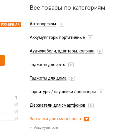
Все товары по категориям
Автопарфюм
РОЗНИЧНАЯ
Аккумуляторы портативные
Аудиокабели, адаптеры, колонки
Адаптер
Гаджеты для авто
Аудиокабель
Насосы/Компрессоры
Колонки беспроводные
Гаджеты для дома
Парковочные автовизитки
Петличный микрофон
Xiaomi
Гарнитуры / наушники / ресиверы
Разное
1
Беспроводные
Стилусы
Держатели для смартфонов
Гарнитуры Bluetooth
Фонарики
Автомобильные
Накладные
Запчасти для смартфонов
Липперы
Проводные 3.5 мм
Аккумуляторы
Настольные