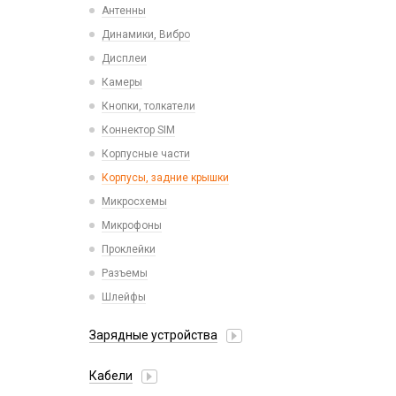
Проводные USB-C
Антенны
Пластины для держателей
Проводные с Lightning
Динамики, Вибро
Спортивные
Ресиверы
Дисплеи
Камеры
Кнопки, толкатели
Коннектор SIM
Корпусные части
Корпусы, задние крышки
Микросхемы
Микрофоны
Проклейки
Разъемы
Шлейфы
Зарядные устройства
АЗУ
Кабели
АЗУ + FM-модулятор