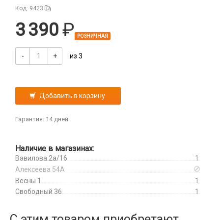
Код: 9423
Аккумуляторы портативные
3 390
РОЗНИЧНАЯ
Аудиокабели, адаптеры, колонки
Адаптер
-
+
из 3
Гаджеты для авто
Аудиокабель
Насосы/Компрессоры
Колонки беспроводные
Гаджеты для дома
Парковочные автовизитки
Петличный микрофон
Добавить в корзину
Xiaomi
Гарнитуры / наушники / ресиверы
Разное
Гарантия: 14 дней
Беспроводные
Стилусы
Держатели для смартфонов
Гарнитуры Bluetooth
Фонарики
Автомобильные
Наличие в магазинах:
Накладные
Запчасти для смартфонов
Вавилова 2а/16
1
Липперы
Проводные 3.5 мм
Аккумуляторы
Алексеева 54А
Настольные
Проводные USB-C
Весны 1
1
Антенны
Пластины для держателей
Проводные с Lightning
Свободный 36
1
Динамики, Вибро
Спортивные
Ресиверы
Дисплеи
С этим товаром приобретают