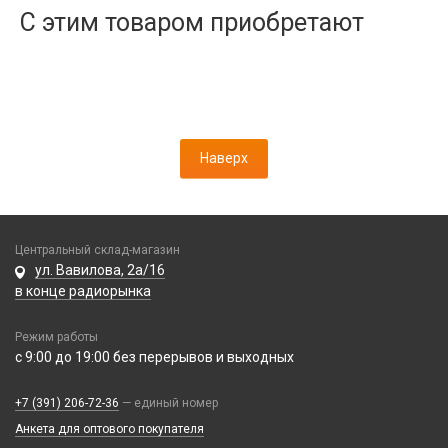
Дисплеи
С этим товаром приобретают
Камеры
Кнопки, толкатели
Коннектор SIM
Корпусные части
Корпусы, задние крышки
Наверх
Микросхемы
Микрофоны
Проклейки
Разъемы
Центральный склад-магазин
ул. Вавилова, 2а/16
Шлейфы
в конце радиорынка
Зарядные устройства
Режим работы
АЗУ
с 9:00 до 19:00 без перерывов и выходных
Кабели
АЗУ + FM-модулятор
2 в 1
АЗУ + кабель
+7 (391) 206-72-36
— единый номер
Компьютерная периферия
3 в 1
Адаптеры
Анкета для оптового покупателя
Аксессуары для ПК
4 в 1