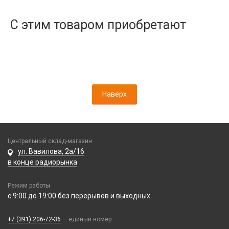
Дисплеи
Камеры
С этим товаром приобретают
Кнопки, толкатели
Коннектор SIM
Корпусные части
Корпусы, задние крышки
Микросхемы
Наверх
Микрофоны
Проклейки
Разъемы
Шлейфы
Центральный склад-магазин
ул. Вавилова, 2а/16
Зарядные устройства
в конце радиорынка
АЗУ
Кабели
Режим работы
АЗУ + FM-модулятор
с 9:00 до 19:00 без перерывов и выходных
2 в 1
АЗУ + кабель
Компьютерная периферия
3 в 1
Адаптеры
+7 (391) 206-72-36
— единый номер
Аксессуары для ПК
4 в 1