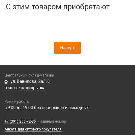
Дисплеи
С этим товаром приобретают
Камеры
Кнопки, толкатели
Коннектор SIM
Корпусные части
Корпусы, задние крышки
Наверх
Микросхемы
Микрофоны
Проклейки
Разъемы
Центральный склад-магазин
ул. Вавилова, 2а/16
Шлейфы
в конце радиорынка
Зарядные устройства
Режим работы
АЗУ
с 9:00 до 19:00 без перерывов и выходных
Кабели
АЗУ + FM-модулятор
2 в 1
АЗУ + кабель
+7 (391) 206-72-36
— единый номер
Компьютерная периферия
3 в 1
Адаптеры
Анкета для оптового покупателя
Аксессуары для ПК
4 в 1