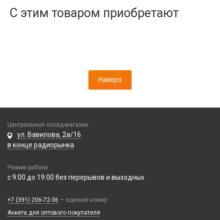
Дисплеи
С этим товаром приобретают
Камеры
Кнопки, толкатели
Коннектор SIM
Корпусные части
Корпусы, задние крышки
Наверх
Микросхемы
Микрофоны
Проклейки
Разъемы
Центральный склад-магазин
Шлейфы
ул. Вавилова, 2а/16
в конце радиорынка
Зарядные устройства
Режим работы
АЗУ
с 9:00 до 19:00 без перерывов и выходных
Кабели
АЗУ + FM-модулятор
2 в 1
АЗУ + кабель
Компьютерная периферия
+7 (391) 206-72-36
— единый номер
3 в 1
Адаптеры
Анкета для оптового покупателя
Аксессуары для ПК
4 в 1