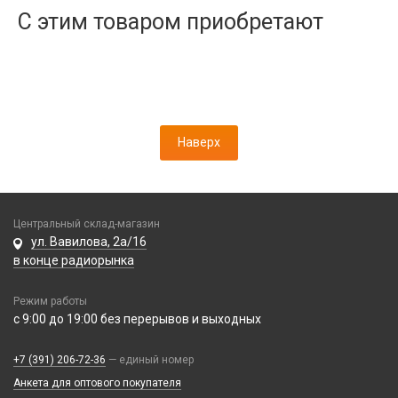
Дисплеи
С этим товаром приобретают
Камеры
Кнопки, толкатели
Коннектор SIM
Корпусные части
Корпусы, задние крышки
Наверх
Микросхемы
Микрофоны
Проклейки
Разъемы
Центральный склад-магазин
ул. Вавилова, 2а/16
Шлейфы
в конце радиорынка
Зарядные устройства
Режим работы
АЗУ
с 9:00 до 19:00 без перерывов и выходных
Кабели
АЗУ + FM-модулятор
2 в 1
АЗУ + кабель
+7 (391) 206-72-36
— единый номер
Компьютерная периферия
3 в 1
Адаптеры
Анкета для оптового покупателя
Аксессуары для ПК
4 в 1