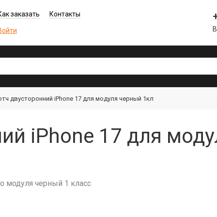
Как заказать
Контакты
В
Войти
отч двусторонний iPhone 17 для модуля черный 1кл
ий iPhone 17 для моду
го модуля черный 1 класс