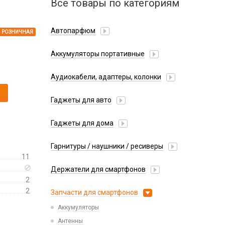
Все товары по категориям
Автопарфюм
РОЗНИЧНАЯ
Аккумуляторы портативные
Аудиокабели, адаптеры, колонки
Адаптер
Гаджеты для авто
Аудиокабель
Насосы/Компрессоры
Колонки беспроводные
Гаджеты для дома
Парковочные автовизитки
Петличный микрофон
Xiaomi
Гарнитуры / наушники / ресиверы
Разное
11
Беспроводные
Стилусы
Держатели для смартфонов
Гарнитуры Bluetooth
Фонарики
2
Автомобильные
Накладные
2
Запчасти для смартфонов
Липперы
Проводные 3.5 мм
Аккумуляторы
Настольные
Проводные USB-C
Антенны