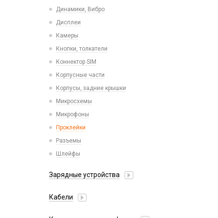
Пластины для держателей
Проводные с Lightning
Динамики, Вибро
Спортивные
Ресиверы
Дисплеи
Камеры
Кнопки, толкатели
Коннектор SIM
Корпусные части
Корпусы, задние крышки
Микросхемы
Микрофоны
Проклейки
Разъемы
Шлейфы
Зарядные устройства
АЗУ
Кабели
АЗУ + FM-модулятор
2 в 1
АЗУ + кабель