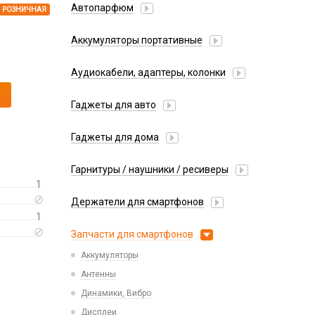
Автопарфюм
РОЗНИЧНАЯ
Аккумуляторы портативные
Аудиокабели, адаптеры, колонки
Адаптер
Гаджеты для авто
Аудиокабель
Насосы/Компрессоры
Колонки беспроводные
Гаджеты для дома
Парковочные автовизитки
Петличный микрофон
Xiaomi
Гарнитуры / наушники / ресиверы
Разное
1
Беспроводные
Стилусы
Держатели для смартфонов
Гарнитуры Bluetooth
Фонарики
1
Автомобильные
Накладные
Запчасти для смартфонов
Липперы
Проводные 3.5 мм
Аккумуляторы
Настольные
Проводные USB-C
Антенны
Пластины для держателей
Проводные с Lightning
Динамики, Вибро
Спортивные
Ресиверы
Дисплеи