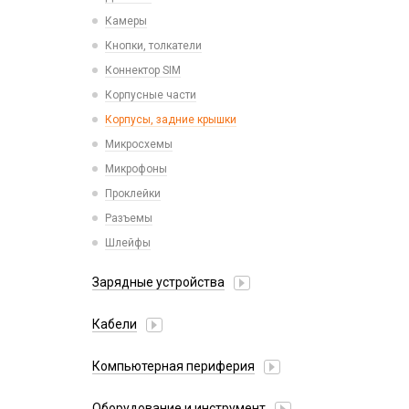
Камеры
Кнопки, толкатели
Коннектор SIM
Корпусные части
Корпусы, задние крышки
Микросхемы
Микрофоны
Проклейки
Разъемы
Шлейфы
Зарядные устройства
АЗУ
Кабели
АЗУ + FM-модулятор
2 в 1
АЗУ + кабель
Компьютерная периферия
3 в 1
Адаптеры
Аксессуары для ПК
4 в 1
Оборудование и инструмент
Беспроводные зарядные устройства