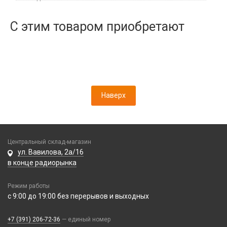
Динамики, Вибро
Спортивные
Ресиверы
Дисплеи
С этим товаром приобретают
Камеры
Кнопки, толкатели
Коннектор SIM
Корпусные части
Корпусы, задние крышки
Наверх
Микросхемы
Микрофоны
Проклейки
Разъемы
Центральный склад-магазин
Шлейфы
ул. Вавилова, 2а/16
в конце радиорынка
Зарядные устройства
Режим работы
АЗУ
с 9:00 до 19:00 без перерывов и выходных
Кабели
АЗУ + FM-модулятор
2 в 1
АЗУ + кабель
Компьютерная периферия
+7 (391) 206-72-36
— единый номер
3 в 1