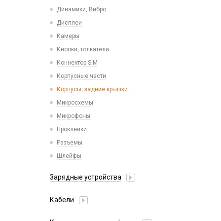
Пластины для держателей
Проводные с Lightning
Динамики, Вибро
Спортивные
Ресиверы
Дисплеи
Камеры
Кнопки, толкатели
Коннектор SIM
Корпусные части
Корпусы, задние крышки
Микросхемы
Микрофоны
Проклейки
Разъемы
Шлейфы
Зарядные устройства
АЗУ
Кабели
АЗУ + FM-модулятор
2 в 1
АЗУ + кабель