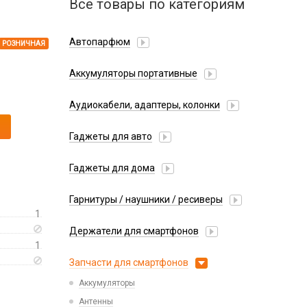
Все товары по категориям
Автопарфюм
РОЗНИЧНАЯ
Аккумуляторы портативные
Аудиокабели, адаптеры, колонки
Адаптер
Гаджеты для авто
Аудиокабель
Насосы/Компрессоры
Колонки беспроводные
Гаджеты для дома
Парковочные автовизитки
Петличный микрофон
Xiaomi
Гарнитуры / наушники / ресиверы
Разное
1
Беспроводные
Стилусы
Держатели для смартфонов
Гарнитуры Bluetooth
Фонарики
1
Автомобильные
Накладные
Запчасти для смартфонов
Липперы
Проводные 3.5 мм
Аккумуляторы
Настольные
Проводные USB-C
Антенны