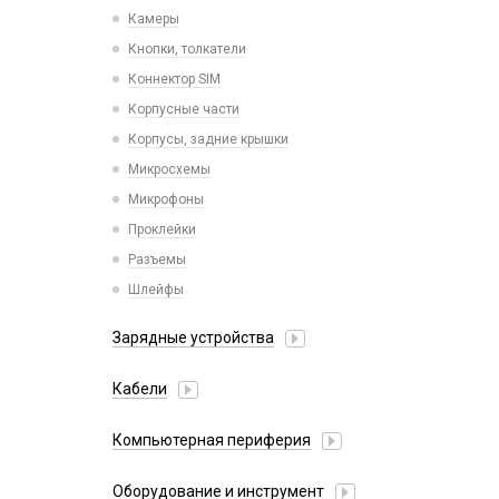
Камеры
Кнопки, толкатели
Коннектор SIM
Корпусные части
Корпусы, задние крышки
Микросхемы
Микрофоны
Проклейки
Разъемы
Шлейфы
Зарядные устройства
АЗУ
Кабели
АЗУ + FM-модулятор
2 в 1
АЗУ + кабель
Компьютерная периферия
3 в 1
Адаптеры
Аксессуары для ПК
4 в 1
Оборудование и инструмент
Беспроводные зарядные устройства