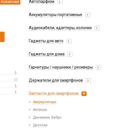
Автопарфюм
РОЗНИЧНАЯ
Аккумуляторы портативные
Аудиокабели, адаптеры, колонки
Адаптер
Гаджеты для авто
Аудиокабель
Насосы/Компрессоры
Колонки беспроводные
Гаджеты для дома
Парковочные автовизитки
Петличный микрофон
Xiaomi
Гарнитуры / наушники / ресиверы
Разное
1
Беспроводные
Стилусы
Держатели для смартфонов
Гарнитуры Bluetooth
Фонарики
1
Автомобильные
Накладные
1
Запчасти для смартфонов
Липперы
Проводные 3.5 мм
Аккумуляторы
Настольные
Проводные USB-C
Антенны
Пластины для держателей
Проводные с Lightning
Динамики, Вибро
Спортивные
Ресиверы
Дисплеи