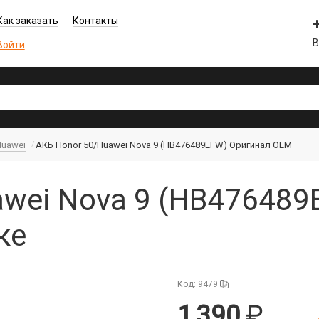
Как заказать
Контакты
В
Войти
Huawei
АКБ Honor 50/Huawei Nova 9 (HB476489EFW) Оригинал OEM
awei Nova 9 (HB476489
ке
Код: 9479
1 390