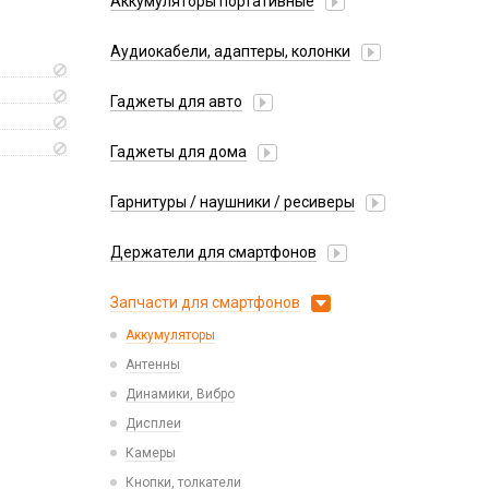
Аккумуляторы портативные
Аудиокабели, адаптеры, колонки
Адаптер
Гаджеты для авто
Аудиокабель
Насосы/Компрессоры
Колонки беспроводные
Гаджеты для дома
Парковочные автовизитки
Петличный микрофон
Xiaomi
Гарнитуры / наушники / ресиверы
Разное
Беспроводные
Стилусы
Держатели для смартфонов
Гарнитуры Bluetooth
Фонарики
Автомобильные
Накладные
Запчасти для смартфонов
Липперы
Проводные 3.5 мм
Аккумуляторы
Настольные
Проводные USB-C
Антенны
Пластины для держателей
Проводные с Lightning
Динамики, Вибро
Спортивные
Ресиверы
Дисплеи
Камеры
Кнопки, толкатели