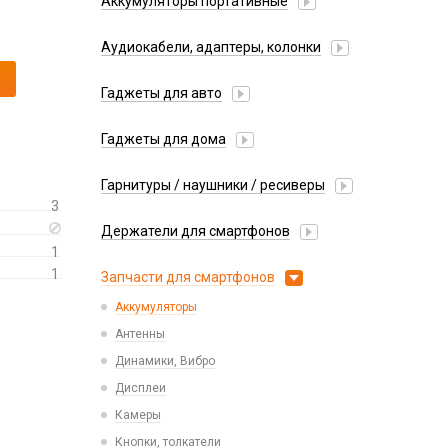
Аккумуляторы портативные
Аудиокабели, адаптеры, колонки
Адаптер
Гаджеты для авто
Аудиокабель
Насосы/Компрессоры
Колонки беспроводные
Гаджеты для дома
Парковочные автовизитки
Петличный микрофон
Xiaomi
Гарнитуры / наушники / ресиверы
Разное
3
Беспроводные
Стилусы
Держатели для смартфонов
Гарнитуры Bluetooth
Фонарики
1
Автомобильные
Накладные
1
Запчасти для смартфонов
Липперы
Проводные 3.5 мм
Аккумуляторы
Настольные
Проводные USB-C
Антенны
Пластины для держателей
Проводные с Lightning
Динамики, Вибро
Спортивные
Ресиверы
Дисплеи
Камеры
Кнопки, толкатели