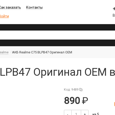
Как заказать
Контакты
В
Войти
ealme
АКБ Realme C75 BLPB47 Оригинал OEM
BLPB47 Оригинал OEM 
Код: 9489
890
-
+
из 5