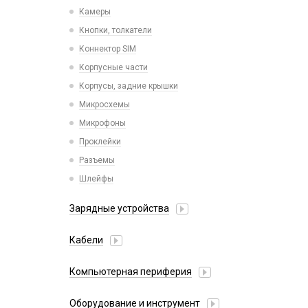
Камеры
Кнопки, толкатели
Коннектор SIM
Корпусные части
Корпусы, задние крышки
Микросхемы
Микрофоны
Проклейки
Разъемы
Шлейфы
Зарядные устройства
АЗУ
Кабели
АЗУ + FM-модулятор
2 в 1
АЗУ + кабель
Компьютерная периферия
3 в 1
Адаптеры
Аксессуары для ПК
4 в 1
Оборудование и инструмент
Беспроводные зарядные устройства