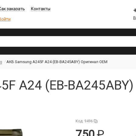
Как заказать
Контакты
В
Войти
g
АКБ Samsung A245F A24 (EB-BA245ABY) Оригинал OEM
5F A24 (EB-BA245ABY)
Код: 9496
750