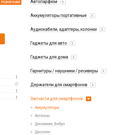
Автопарфюм
РОЗНИЧНАЯ
Аккумуляторы портативные
Аудиокабели, адаптеры, колонки
Адаптер
Гаджеты для авто
Аудиокабель
Насосы/Компрессоры
Колонки беспроводные
Гаджеты для дома
Парковочные автовизитки
Петличный микрофон
Xiaomi
Гарнитуры / наушники / ресиверы
Разное
1
Беспроводные
Стилусы
Держатели для смартфонов
Гарнитуры Bluetooth
Фонарики
1
Автомобильные
Накладные
1
Запчасти для смартфонов
Липперы
Проводные 3.5 мм
Аккумуляторы
Настольные
Проводные USB-C
Антенны
Пластины для держателей
Проводные с Lightning
Динамики, Вибро
Спортивные
Ресиверы
Дисплеи