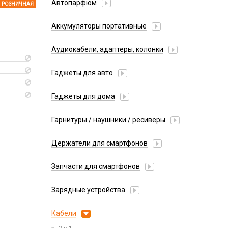
Автопарфюм
РОЗНИЧНАЯ
Аккумуляторы портативные
Аудиокабели, адаптеры, колонки
Адаптер
Гаджеты для авто
Аудиокабель
Насосы/Компрессоры
Колонки беспроводные
Гаджеты для дома
Парковочные автовизитки
Петличный микрофон
Xiaomi
Гарнитуры / наушники / ресиверы
Разное
Беспроводные
Стилусы
Держатели для смартфонов
Гарнитуры Bluetooth
Фонарики
Автомобильные
Накладные
Запчасти для смартфонов
Липперы
Проводные 3.5 мм
Аккумуляторы
Настольные
Зарядные устройства
Проводные USB-C
Антенны
Пластины для держателей
Проводные с Lightning
АЗУ
Динамики, Вибро
Кабели
Спортивные
Ресиверы
АЗУ + FM-модулятор
Дисплеи