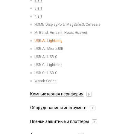
2 в 1
АЗУ + кабель
Камеры
3 в 1
Адаптеры
Кнопки, толкатели
4 в 1
Беспроводные зарядные устройства
Коннектор SIM
HDMI/ DisplayPort/ MagSafe 3/Сетевые
Зарядные станции
Корпусные части
Mi Band, Amazfit, Hoco, Huawei
Разветвители прикуривателя
Корпусы, задние крышки
USB-A - Lightning
СЗУ
Микросхемы
USB-A - MicroUSB
СЗУ + кабель
Микрофоны
USB-A - USB-C
Проклейки
USB-C - Lightning
Разъемы
USB-C - USB-C
Шлейфы
Watch Series
Компьютерная периферия
Аксессуары для ПК
Оборудование и инструмент
Клавиатуры и комплекты
Активаторы АКБ, тестеры, программаторы
Коврики для мыши
Плёнки защитные и плоттеры
Восстановление модулей
Компьютерные мыши
Гидрогелевые плёнки
Вспомогательный инструмент