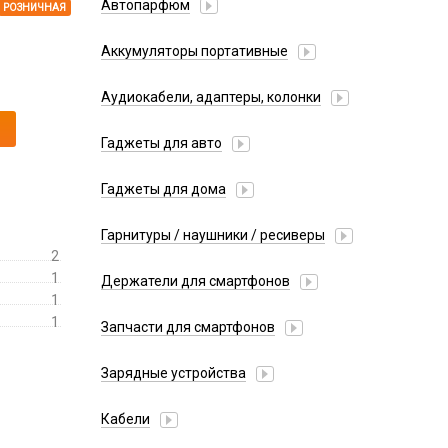
Автопарфюм
РОЗНИЧНАЯ
Аккумуляторы портативные
Аудиокабели, адаптеры, колонки
Адаптер
Гаджеты для авто
Аудиокабель
Насосы/Компрессоры
Колонки беспроводные
Гаджеты для дома
Парковочные автовизитки
Петличный микрофон
Xiaomi
Гарнитуры / наушники / ресиверы
Разное
2
Беспроводные
Стилусы
1
Держатели для смартфонов
Гарнитуры Bluetooth
1
Фонарики
Автомобильные
Накладные
1
Запчасти для смартфонов
Липперы
Проводные 3.5 мм
Аккумуляторы
Настольные
Зарядные устройства
Проводные USB-C
Антенны
Пластины для держателей
Проводные с Lightning
АЗУ
Динамики, Вибро
Кабели
Спортивные
Ресиверы
АЗУ + FM-модулятор
Дисплеи