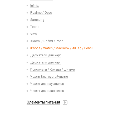
Карты памяти
Смарт часы
Infinix
Vivo
Умные детские часы
Realme / Oppo
Xiaomi/ Redmi/ Poco
Шармы для ремешков Watch Series
Samsung
Монтажные комплекты и салфетки
Tecno
На камеру/на динамик
Vivo
Xiaomi / Redmi / Poco
iPhone / Watch / MacBook / AirTag / Pencil
Держатели для карт
Держатели для карт
Попсокеты / Кольца / Шнурки
Чехлы Влагоустойчивые
Чехлы для наушников
Чехлы для планшетов
Элементы питания
Аккумулятор 10440
Аккумулятор 14430