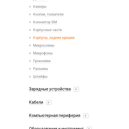
Камеры
Кнопки, толкатели
Коннектор SIM
Корпусные части
Корпусы, задние крышки
Микросхемы
Микрофоны
Проклейки
Разъемы
Шлейфы
Зарядные устройства
АЗУ
Кабели
АЗУ + FM-модулятор
2 в 1
АЗУ + кабель
Компьютерная периферия
3 в 1
Адаптеры
Аксессуары для ПК
4 в 1
Оборудование и инструмент
Беспроводные зарядные устройства