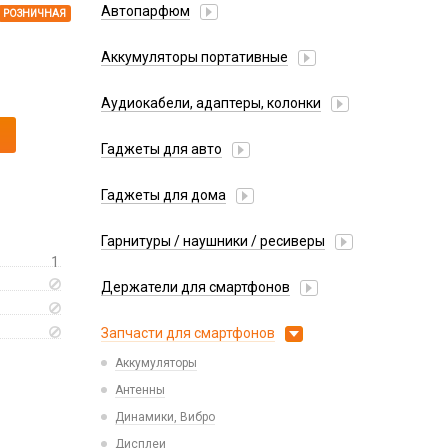
Автопарфюм
РОЗНИЧНАЯ
Аккумуляторы портативные
Аудиокабели, адаптеры, колонки
Адаптер
Гаджеты для авто
Аудиокабель
Насосы/Компрессоры
Колонки беспроводные
Гаджеты для дома
Парковочные автовизитки
Петличный микрофон
Xiaomi
Гарнитуры / наушники / ресиверы
Разное
1
Беспроводные
Стилусы
Держатели для смартфонов
Гарнитуры Bluetooth
Фонарики
Автомобильные
Накладные
Запчасти для смартфонов
Липперы
Проводные 3.5 мм
Аккумуляторы
Настольные
Проводные USB-C
Антенны
Пластины для держателей
Проводные с Lightning
Динамики, Вибро
Спортивные
Ресиверы
Дисплеи