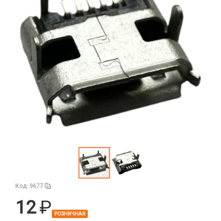
Аудиокабели, адаптеры, колонки
Адаптер
Гаджеты для авто
Аудиокабель
Насосы/Компрессоры
Колонки беспроводные
Гаджеты для дома
Парковочные автовизитки
Петличный микрофон
Xiaomi
Гарнитуры / наушники / ресиверы
Разное
Беспроводные
Стилусы
Держатели для смартфонов
Гарнитуры Bluetooth
Фонарики
Автомобильные
Накладные
Запчасти для смартфонов
Липперы
Проводные 3.5 мм
Аккумуляторы
Настольные
Проводные USB-C
Антенны
Пластины для держателей
Проводные с Lightning
Динамики, Вибро
Спортивные
Ресиверы
Дисплеи
Код: 9677
Камеры
12
Кнопки, толкатели
РОЗНИЧНАЯ
Коннектор SIM