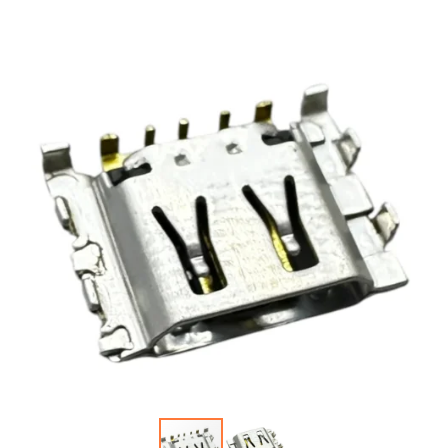
Автопарфюм
Аккумуляторы портативные
Аудиокабели, адаптеры, колонки
Адаптер
Гаджеты для авто
Аудиокабель
Насосы/Компрессоры
Колонки беспроводные
Гаджеты для дома
Парковочные автовизитки
Петличный микрофон
Xiaomi
Гарнитуры / наушники / ресиверы
Разное
Беспроводные
Стилусы
Держатели для смартфонов
Гарнитуры Bluetooth
Фонарики
Автомобильные
Накладные
Запчасти для смартфонов
Липперы
Проводные 3.5 мм
Аккумуляторы
Настольные
Проводные USB-C
Антенны
Пластины для держателей
Проводные с Lightning