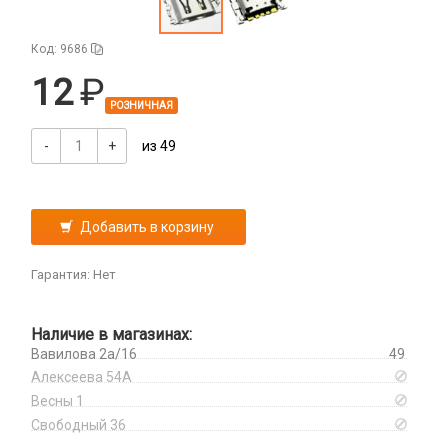
Динамики, Вибро
Спортивные
Ресиверы
Дисплеи
Код: 9686
Камеры
12
Кнопки, толкатели
РОЗНИЧНАЯ
Коннектор SIM
Корпусные части
-
+
из 49
Корпусы, задние крышки
Микросхемы
Микрофоны
Добавить в корзину
Проклейки
Разъемы
Гарантия: Нет
Шлейфы
Наличие в магазинах:
Зарядные устройства
Вавилова 2а/16
49
АЗУ
Алексеева 54А
Кабели
АЗУ + FM-модулятор
Весны 1
2 в 1
Свободный 36
АЗУ + кабель
Компьютерная периферия
3 в 1