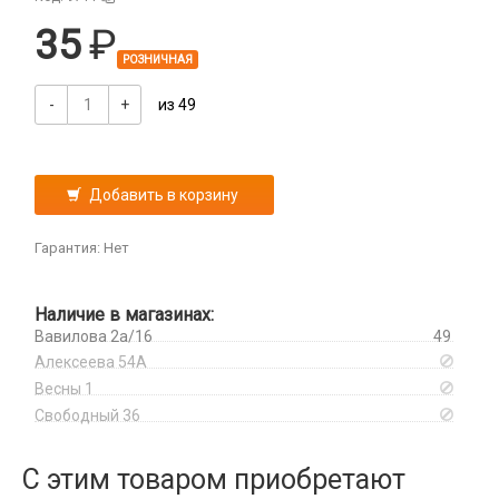
Камеры
35
Кнопки, толкатели
РОЗНИЧНАЯ
Коннектор SIM
Корпусные части
-
+
из 49
Корпусы, задние крышки
Микросхемы
Микрофоны
Добавить в корзину
Проклейки
Разъемы
Гарантия: Нет
Шлейфы
Наличие в магазинах:
Зарядные устройства
Вавилова 2а/16
49
АЗУ
Алексеева 54А
Кабели
АЗУ + FM-модулятор
Весны 1
2 в 1
Свободный 36
АЗУ + кабель
Компьютерная периферия
3 в 1
Адаптеры
Аксессуары для ПК
4 в 1
С этим товаром приобретают
Оборудование и инструмент
Беспроводные зарядные устройства
Клавиатуры и комплекты
HDMI/ DisplayPort/ MagSafe 3/Сетевые