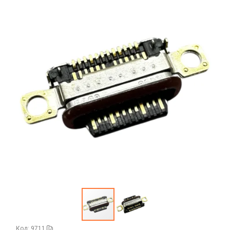
Аккумуляторы портативные
Аудиокабели, адаптеры, колонки
Адаптер
Гаджеты для авто
Аудиокабель
Насосы/Компрессоры
Колонки беспроводные
Гаджеты для дома
Парковочные автовизитки
Петличный микрофон
Xiaomi
Гарнитуры / наушники / ресиверы
Разное
Беспроводные
Стилусы
Держатели для смартфонов
Гарнитуры Bluetooth
Фонарики
Автомобильные
Накладные
Запчасти для смартфонов
Липперы
Проводные 3.5 мм
Аккумуляторы
Настольные
Проводные USB-C
Антенны
Пластины для держателей
Проводные с Lightning
Динамики, Вибро
Спортивные
Ресиверы
Дисплеи
Код: 9711