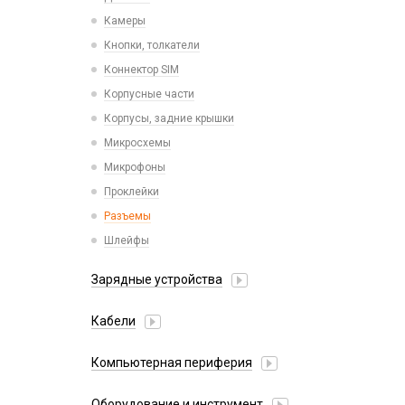
Камеры
Кнопки, толкатели
Коннектор SIM
Корпусные части
Корпусы, задние крышки
Микросхемы
Микрофоны
Проклейки
Разъемы
Шлейфы
Зарядные устройства
АЗУ
Кабели
АЗУ + FM-модулятор
2 в 1
АЗУ + кабель
Компьютерная периферия
3 в 1
Адаптеры
Аксессуары для ПК
4 в 1
Оборудование и инструмент
Беспроводные зарядные устройства