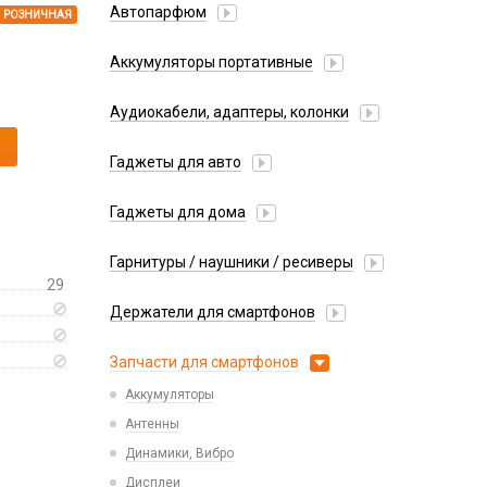
Автопарфюм
РОЗНИЧНАЯ
Аккумуляторы портативные
Аудиокабели, адаптеры, колонки
Адаптер
Гаджеты для авто
Аудиокабель
Насосы/Компрессоры
Колонки беспроводные
Гаджеты для дома
Парковочные автовизитки
Петличный микрофон
Xiaomi
Гарнитуры / наушники / ресиверы
Разное
29
Беспроводные
Стилусы
Держатели для смартфонов
Гарнитуры Bluetooth
Фонарики
Автомобильные
Накладные
Запчасти для смартфонов
Липперы
Проводные 3.5 мм
Аккумуляторы
Настольные
Проводные USB-C
Антенны
Пластины для держателей
Проводные с Lightning
Динамики, Вибро
Спортивные
Ресиверы
Дисплеи