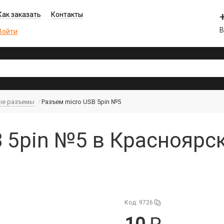
Как заказать
Контакты
В
Войти
ые разъемы
Разъем micro USB 5pin №5
 5pin №5 в Красноярс
Код: 9726