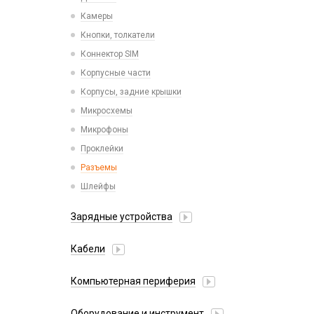
Камеры
Кнопки, толкатели
Коннектор SIM
Корпусные части
Корпусы, задние крышки
Микросхемы
Микрофоны
Проклейки
Разъемы
Шлейфы
Зарядные устройства
АЗУ
Кабели
АЗУ + FM-модулятор
2 в 1
АЗУ + кабель
Компьютерная периферия
3 в 1
Адаптеры
Аксессуары для ПК
4 в 1
Оборудование и инструмент
Беспроводные зарядные устройства