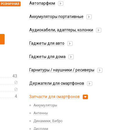
Автопарфюм
РОЗНИЧНАЯ
Аккумуляторы портативные
Аудиокабели, адаптеры, колонки
Адаптер
Гаджеты для авто
Аудиокабель
Насосы/Компрессоры
Колонки беспроводные
Гаджеты для дома
Парковочные автовизитки
Петличный микрофон
Xiaomi
Гарнитуры / наушники / ресиверы
Разное
43
Беспроводные
Стилусы
Держатели для смартфонов
Гарнитуры Bluetooth
Фонарики
Автомобильные
Накладные
4
Запчасти для смартфонов
Липперы
Проводные 3.5 мм
Аккумуляторы
Настольные
Проводные USB-C
Антенны
Пластины для держателей
Проводные с Lightning
Динамики, Вибро
Спортивные
Ресиверы
Дисплеи