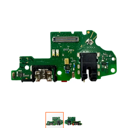
Автопарфюм
Аккумуляторы портативные
Аудиокабели, адаптеры, колонки
Адаптер
Гаджеты для авто
Аудиокабель
Насосы/Компрессоры
Колонки беспроводные
Гаджеты для дома
Парковочные автовизитки
Петличный микрофон
Xiaomi
Гарнитуры / наушники / ресиверы
Разное
Беспроводные
Стилусы
Держатели для смартфонов
Гарнитуры Bluetooth
Фонарики
Автомобильные
Накладные
Запчасти для смартфонов
Липперы
Проводные 3.5 мм
Аккумуляторы
Настольные
Проводные USB-C
Антенны
Пластины для держателей
Проводные с Lightning
Динамики, Вибро
Спортивные
Ресиверы