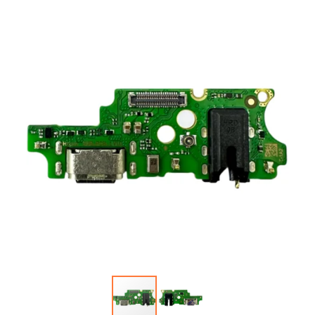
Автопарфюм
Аккумуляторы портативные
Аудиокабели, адаптеры, колонки
Адаптер
Гаджеты для авто
Аудиокабель
Насосы/Компрессоры
Колонки беспроводные
Гаджеты для дома
Парковочные автовизитки
Петличный микрофон
Xiaomi
Гарнитуры / наушники / ресиверы
Разное
Беспроводные
Стилусы
Держатели для смартфонов
Гарнитуры Bluetooth
Фонарики
Автомобильные
Накладные
Запчасти для смартфонов
Липперы
Проводные 3.5 мм
Аккумуляторы
Настольные
Проводные USB-C
Антенны
Пластины для держателей
Проводные с Lightning
Динамики, Вибро
Спортивные
Ресиверы