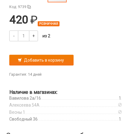
Дисплеи
Код: 9739
Камеры
420
Кнопки, толкатели
РОЗНИЧНАЯ
Коннектор SIM
Корпусные части
-
+
из 2
Корпусы, задние крышки
Микросхемы
Микрофоны
Добавить в корзину
Проклейки
Разъемы
Гарантия: 14 дней
Шлейфы
Наличие в магазинах:
Зарядные устройства
Вавилова 2а/16
1
АЗУ
Алексеева 54А
Кабели
АЗУ + FM-модулятор
Весны 1
2 в 1
Свободный 36
1
АЗУ + кабель
Компьютерная периферия
3 в 1
Адаптеры
Аксессуары для ПК
4 в 1