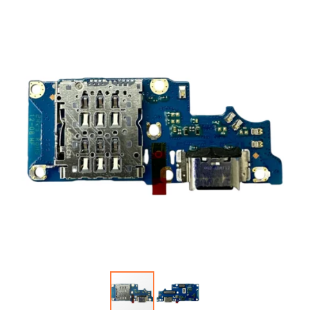
Автопарфюм
Аккумуляторы портативные
Аудиокабели, адаптеры, колонки
Адаптер
Гаджеты для авто
Аудиокабель
Насосы/Компрессоры
Колонки беспроводные
Гаджеты для дома
Парковочные автовизитки
Петличный микрофон
Xiaomi
Гарнитуры / наушники / ресиверы
Разное
Беспроводные
Стилусы
Держатели для смартфонов
Гарнитуры Bluetooth
Фонарики
Автомобильные
Накладные
Запчасти для смартфонов
Липперы
Проводные 3.5 мм
Аккумуляторы
Настольные
Проводные USB-C
Антенны
Пластины для держателей
Проводные с Lightning
Динамики, Вибро
Спортивные
Ресиверы