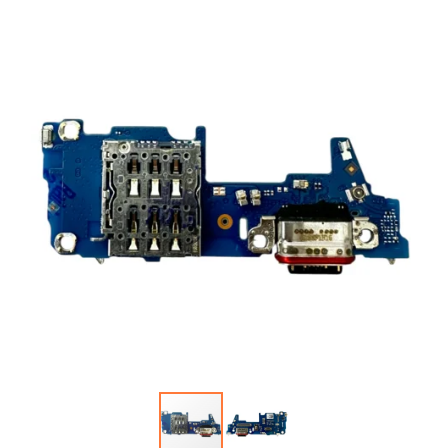
Автопарфюм
Аккумуляторы портативные
Аудиокабели, адаптеры, колонки
Адаптер
Гаджеты для авто
Аудиокабель
Насосы/Компрессоры
Колонки беспроводные
Гаджеты для дома
Парковочные автовизитки
Петличный микрофон
Xiaomi
Гарнитуры / наушники / ресиверы
Разное
Беспроводные
Стилусы
Держатели для смартфонов
Гарнитуры Bluetooth
Фонарики
Автомобильные
Накладные
Запчасти для смартфонов
Липперы
Проводные 3.5 мм
Аккумуляторы
Настольные
Проводные USB-C
Антенны
Пластины для держателей
Проводные с Lightning
Динамики, Вибро
Спортивные
Ресиверы