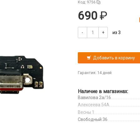
Код: 9756
690
-
+
из 3
Добавить в корзину
Гарантия: 14 дней
Наличие в магазинах:
Вавилова 2а/16
Алексеева 54А
Весны 1
Свободный 36