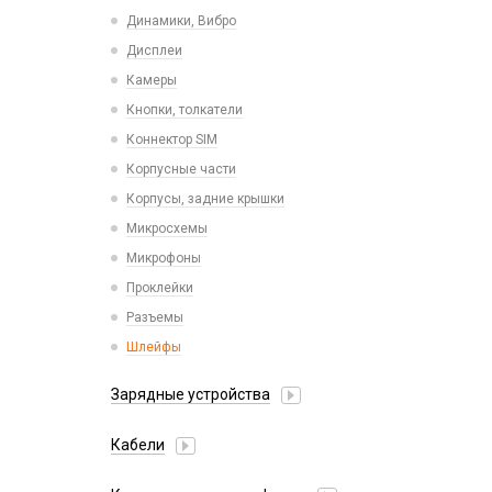
Пластины для держателей
Проводные с Lightning
Динамики, Вибро
Спортивные
Ресиверы
Дисплеи
Камеры
Кнопки, толкатели
Коннектор SIM
Корпусные части
Корпусы, задние крышки
Микросхемы
Микрофоны
Проклейки
Разъемы
Шлейфы
Зарядные устройства
АЗУ
Кабели
АЗУ + FM-модулятор
2 в 1
АЗУ + кабель