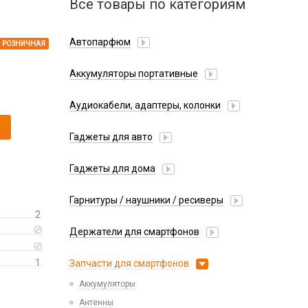
Все товары по категориям
Автопарфюм
РОЗНИЧНАЯ
Аккумуляторы портативные
Аудиокабели, адаптеры, колонки
Адаптер
Гаджеты для авто
Аудиокабель
Насосы/Компрессоры
Колонки беспроводные
Гаджеты для дома
Парковочные автовизитки
Петличный микрофон
Xiaomi
Гарнитуры / наушники / ресиверы
Разное
2
Беспроводные
Стилусы
Держатели для смартфонов
Гарнитуры Bluetooth
Фонарики
Автомобильные
Накладные
1
Запчасти для смартфонов
Липперы
Проводные 3.5 мм
Аккумуляторы
Настольные
Проводные USB-C
Антенны