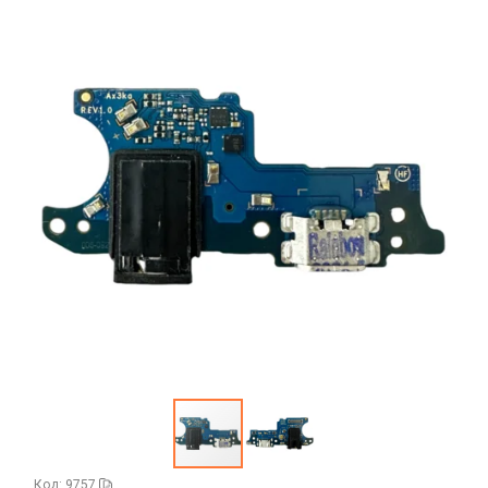
Аккумуляторы портативные
Аудиокабели, адаптеры, колонки
Адаптер
Гаджеты для авто
Аудиокабель
Насосы/Компрессоры
Колонки беспроводные
Гаджеты для дома
Парковочные автовизитки
Петличный микрофон
Xiaomi
Гарнитуры / наушники / ресиверы
Разное
Беспроводные
Стилусы
Держатели для смартфонов
Гарнитуры Bluetooth
Фонарики
Автомобильные
Накладные
Запчасти для смартфонов
Липперы
Проводные 3.5 мм
Аккумуляторы
Настольные
Проводные USB-C
Антенны
Пластины для держателей
Проводные с Lightning
Динамики, Вибро
Спортивные
Ресиверы
Дисплеи
Код: 9757