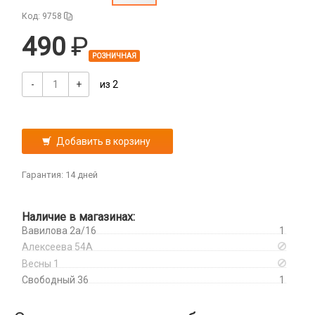
Дисплеи
Код: 9758
Камеры
490
Кнопки, толкатели
РОЗНИЧНАЯ
Коннектор SIM
Корпусные части
-
+
из 2
Корпусы, задние крышки
Микросхемы
Микрофоны
Добавить в корзину
Проклейки
Разъемы
Гарантия: 14 дней
Шлейфы
Наличие в магазинах:
Зарядные устройства
Вавилова 2а/16
1
АЗУ
Алексеева 54А
Кабели
АЗУ + FM-модулятор
Весны 1
2 в 1
Свободный 36
1
АЗУ + кабель
Компьютерная периферия
3 в 1
Адаптеры
Аксессуары для ПК
4 в 1