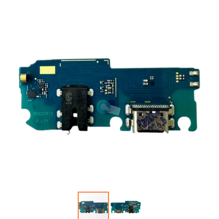
Автопарфюм
Аккумуляторы портативные
Аудиокабели, адаптеры, колонки
Адаптер
Гаджеты для авто
Аудиокабель
Насосы/Компрессоры
Колонки беспроводные
Гаджеты для дома
Парковочные автовизитки
Петличный микрофон
Xiaomi
Гарнитуры / наушники / ресиверы
Разное
Беспроводные
Стилусы
Держатели для смартфонов
Гарнитуры Bluetooth
Фонарики
Автомобильные
Накладные
Запчасти для смартфонов
Липперы
Проводные 3.5 мм
Аккумуляторы
Настольные
Проводные USB-C
Антенны
Пластины для держателей
Проводные с Lightning
Динамики, Вибро
Спортивные
Ресиверы