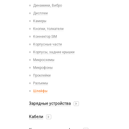
Пластины для держателей
Проводные с Lightning
Динамики, Вибро
Спортивные
Ресиверы
Дисплеи
Камеры
Кнопки, толкатели
Коннектор SIM
Корпусные части
Корпусы, задние крышки
Микросхемы
Микрофоны
Проклейки
Разъемы
Шлейфы
Зарядные устройства
АЗУ
Кабели
АЗУ + FM-модулятор
2 в 1
АЗУ + кабель