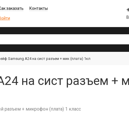
Как заказать
Контакты
В
Войти
ейф Samsung A24 на сист разъем + мик (плата) 1кл
4 на сист разъем + ми
й разъем + микрофон (плата) 1 класс