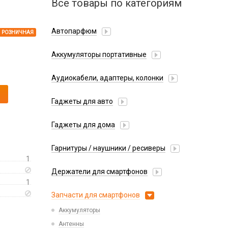
Все товары по категориям
Автопарфюм
РОЗНИЧНАЯ
Аккумуляторы портативные
Аудиокабели, адаптеры, колонки
Адаптер
Гаджеты для авто
Аудиокабель
Насосы/Компрессоры
Колонки беспроводные
Гаджеты для дома
Парковочные автовизитки
Петличный микрофон
Xiaomi
Гарнитуры / наушники / ресиверы
Разное
1
Беспроводные
Стилусы
Держатели для смартфонов
Гарнитуры Bluetooth
Фонарики
1
Автомобильные
Накладные
Запчасти для смартфонов
Липперы
Проводные 3.5 мм
Аккумуляторы
Настольные
Проводные USB-C
Антенны