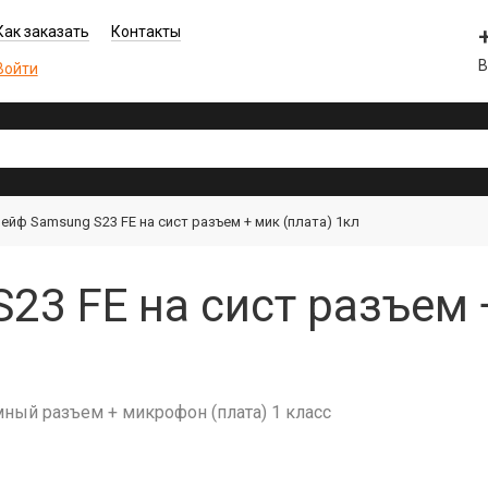
Как заказать
Контакты
В
Войти
ейф Samsung S23 FE на сист разъем + мик (плата) 1кл
3 FE на сист разъем +
мный разъем + микрофон (плата) 1 класс