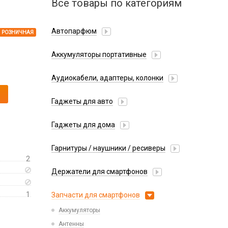
Все товары по категориям
Автопарфюм
РОЗНИЧНАЯ
Аккумуляторы портативные
Аудиокабели, адаптеры, колонки
Адаптер
Гаджеты для авто
Аудиокабель
Насосы/Компрессоры
Колонки беспроводные
Гаджеты для дома
Парковочные автовизитки
Петличный микрофон
Xiaomi
Гарнитуры / наушники / ресиверы
Разное
2
Беспроводные
Стилусы
Держатели для смартфонов
Гарнитуры Bluetooth
Фонарики
Автомобильные
Накладные
1
Запчасти для смартфонов
Липперы
Проводные 3.5 мм
Аккумуляторы
Настольные
Проводные USB-C
Антенны