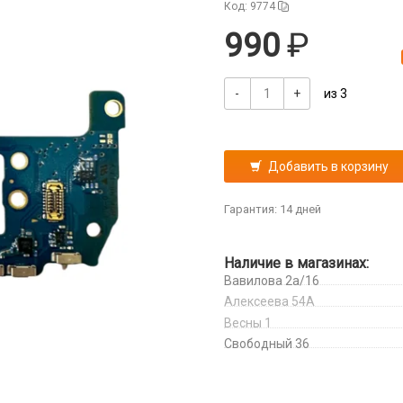
Код: 9774
990
-
+
из 3
Добавить в корзину
Гарантия: 14 дней
Наличие в магазинах:
Вавилова 2а/16
Алексеева 54А
Весны 1
Свободный 36