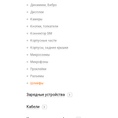
Пластины для держателей
Проводные с Lightning
Динамики, Вибро
Спортивные
Ресиверы
Дисплеи
Камеры
Кнопки, толкатели
Коннектор SIM
Корпусные части
Корпусы, задние крышки
Микросхемы
Микрофоны
Проклейки
Разъемы
Шлейфы
Зарядные устройства
АЗУ
Кабели
АЗУ + FM-модулятор
2 в 1
АЗУ + кабель