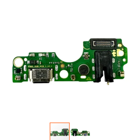
Автопарфюм
Аккумуляторы портативные
Аудиокабели, адаптеры, колонки
Адаптер
Гаджеты для авто
Аудиокабель
Насосы/Компрессоры
Колонки беспроводные
Гаджеты для дома
Парковочные автовизитки
Петличный микрофон
Xiaomi
Гарнитуры / наушники / ресиверы
Разное
Беспроводные
Стилусы
Держатели для смартфонов
Гарнитуры Bluetooth
Фонарики
Автомобильные
Накладные
Запчасти для смартфонов
Липперы
Проводные 3.5 мм
Аккумуляторы
Настольные
Проводные USB-C
Антенны
Пластины для держателей
Проводные с Lightning
Динамики, Вибро
Спортивные
Ресиверы