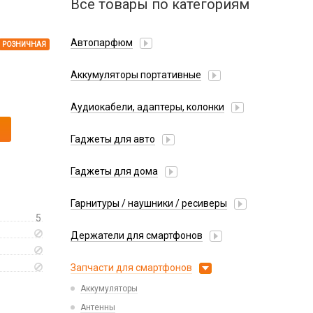
Все товары по категориям
Автопарфюм
РОЗНИЧНАЯ
Аккумуляторы портативные
Аудиокабели, адаптеры, колонки
Адаптер
Гаджеты для авто
Аудиокабель
Насосы/Компрессоры
Колонки беспроводные
Гаджеты для дома
Парковочные автовизитки
Петличный микрофон
Xiaomi
Гарнитуры / наушники / ресиверы
Разное
5
Беспроводные
Стилусы
Держатели для смартфонов
Гарнитуры Bluetooth
Фонарики
Автомобильные
Накладные
Запчасти для смартфонов
Липперы
Проводные 3.5 мм
Аккумуляторы
Настольные
Проводные USB-C
Антенны