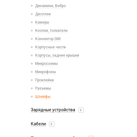
Пластины для держателей
Проводные с Lightning
Динамики, Вибро
Спортивные
Ресиверы
Дисплеи
Камеры
Кнопки, толкатели
Коннектор SIM
Корпусные части
Корпусы, задние крышки
Микросхемы
Микрофоны
Проклейки
Разъемы
Шлейфы
Зарядные устройства
АЗУ
Кабели
АЗУ + FM-модулятор
2 в 1
АЗУ + кабель