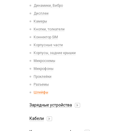
Пластины для держателей
Проводные с Lightning
Динамики, Вибро
Спортивные
Ресиверы
Дисплеи
Камеры
Кнопки, толкатели
Коннектор SIM
Корпусные части
Корпусы, задние крышки
Микросхемы
Микрофоны
Проклейки
Разъемы
Шлейфы
Зарядные устройства
АЗУ
Кабели
АЗУ + FM-модулятор
2 в 1
АЗУ + кабель