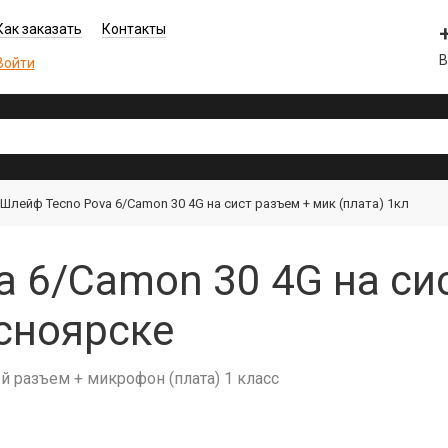
Как заказать
Контакты
В
Войти
Шлейф Tecno Pova 6/Camon 30 4G на сист разъем + мик (плата) 1кл
 6/Camon 30 4G на си
асноярске
й разъем + микрофон (плата) 1 класс