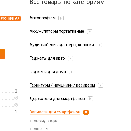
Все товары по категориям
Автопарфюм
РОЗНИЧНАЯ
Аккумуляторы портативные
Аудиокабели, адаптеры, колонки
Адаптер
Гаджеты для авто
Аудиокабель
Насосы/Компрессоры
Колонки беспроводные
Гаджеты для дома
Парковочные автовизитки
Петличный микрофон
Xiaomi
Гарнитуры / наушники / ресиверы
Разное
2
Беспроводные
Стилусы
Держатели для смартфонов
Гарнитуры Bluetooth
Фонарики
Автомобильные
Накладные
1
Запчасти для смартфонов
Липперы
Проводные 3.5 мм
Аккумуляторы
Настольные
Проводные USB-C
Антенны