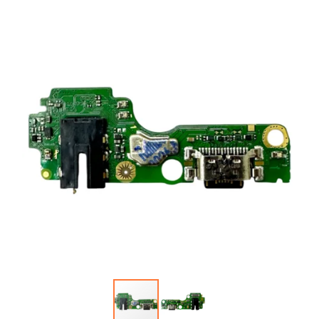
Автопарфюм
Аккумуляторы портативные
Аудиокабели, адаптеры, колонки
Адаптер
Гаджеты для авто
Аудиокабель
Насосы/Компрессоры
Колонки беспроводные
Гаджеты для дома
Парковочные автовизитки
Петличный микрофон
Xiaomi
Гарнитуры / наушники / ресиверы
Разное
Беспроводные
Стилусы
Держатели для смартфонов
Гарнитуры Bluetooth
Фонарики
Автомобильные
Накладные
Запчасти для смартфонов
Липперы
Проводные 3.5 мм
Аккумуляторы
Настольные
Проводные USB-C
Антенны
Пластины для держателей
Проводные с Lightning
Динамики, Вибро
Спортивные
Ресиверы