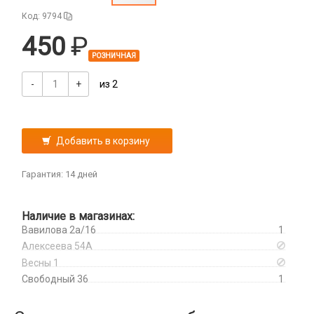
Дисплеи
Код: 9794
Камеры
450
Кнопки, толкатели
РОЗНИЧНАЯ
Коннектор SIM
Корпусные части
-
+
из 2
Корпусы, задние крышки
Микросхемы
Микрофоны
Добавить в корзину
Проклейки
Разъемы
Гарантия: 14 дней
Шлейфы
Наличие в магазинах:
Зарядные устройства
Вавилова 2а/16
1
АЗУ
Алексеева 54А
Кабели
АЗУ + FM-модулятор
Весны 1
2 в 1
Свободный 36
1
АЗУ + кабель
Компьютерная периферия
3 в 1
Адаптеры
Аксессуары для ПК
4 в 1