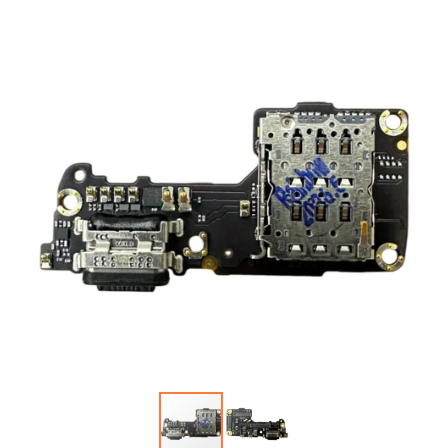
Автопарфюм
Аккумуляторы портативные
Аудиокабели, адаптеры, колонки
Адаптер
Гаджеты для авто
Аудиокабель
Насосы/Компрессоры
Колонки беспроводные
Гаджеты для дома
Парковочные автовизитки
Петличный микрофон
Xiaomi
Гарнитуры / наушники / ресиверы
Разное
Беспроводные
Стилусы
Держатели для смартфонов
Гарнитуры Bluetooth
Фонарики
Автомобильные
Накладные
Запчасти для смартфонов
Липперы
Проводные 3.5 мм
Аккумуляторы
Настольные
Проводные USB-C
Антенны
Пластины для держателей
Проводные с Lightning
Динамики, Вибро
Спортивные
Ресиверы