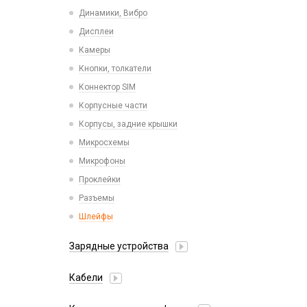
Пластины для держателей
Проводные с Lightning
Динамики, Вибро
Спортивные
Ресиверы
Дисплеи
Камеры
Кнопки, толкатели
Коннектор SIM
Корпусные части
Корпусы, задние крышки
Микросхемы
Микрофоны
Проклейки
Разъемы
Шлейфы
Зарядные устройства
АЗУ
Кабели
АЗУ + FM-модулятор
2 в 1
АЗУ + кабель