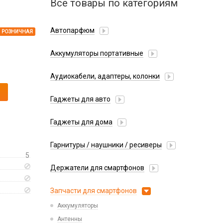
Все товары по категориям
Автопарфюм
РОЗНИЧНАЯ
Аккумуляторы портативные
Аудиокабели, адаптеры, колонки
Адаптер
Гаджеты для авто
Аудиокабель
Насосы/Компрессоры
Колонки беспроводные
Гаджеты для дома
Парковочные автовизитки
Петличный микрофон
Xiaomi
Гарнитуры / наушники / ресиверы
Разное
5
Беспроводные
Стилусы
Держатели для смартфонов
Гарнитуры Bluetooth
Фонарики
Автомобильные
Накладные
Запчасти для смартфонов
Липперы
Проводные 3.5 мм
Аккумуляторы
Настольные
Проводные USB-C
Антенны