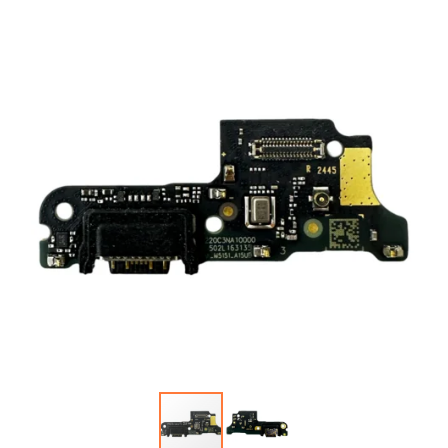
Автопарфюм
Аккумуляторы портативные
Аудиокабели, адаптеры, колонки
Адаптер
Гаджеты для авто
Аудиокабель
Насосы/Компрессоры
Колонки беспроводные
Гаджеты для дома
Парковочные автовизитки
Петличный микрофон
Xiaomi
Гарнитуры / наушники / ресиверы
Разное
Беспроводные
Стилусы
Держатели для смартфонов
Гарнитуры Bluetooth
Фонарики
Автомобильные
Накладные
Запчасти для смартфонов
Липперы
Проводные 3.5 мм
Аккумуляторы
Настольные
Проводные USB-C
Антенны
Пластины для держателей
Проводные с Lightning
Динамики, Вибро
Спортивные
Ресиверы