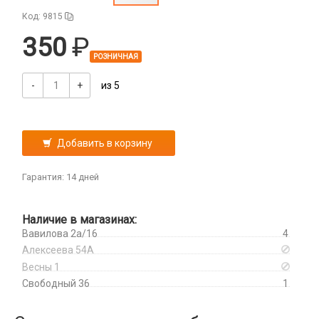
Дисплеи
Код: 9815
Камеры
350
Кнопки, толкатели
РОЗНИЧНАЯ
Коннектор SIM
Корпусные части
-
+
из 5
Корпусы, задние крышки
Микросхемы
Микрофоны
Добавить в корзину
Проклейки
Разъемы
Гарантия: 14 дней
Шлейфы
Наличие в магазинах:
Зарядные устройства
Вавилова 2а/16
4
АЗУ
Алексеева 54А
Кабели
АЗУ + FM-модулятор
Весны 1
2 в 1
Свободный 36
1
АЗУ + кабель
Компьютерная периферия
3 в 1
Адаптеры
Аксессуары для ПК
4 в 1