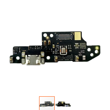
Автопарфюм
Аккумуляторы портативные
Аудиокабели, адаптеры, колонки
Адаптер
Гаджеты для авто
Аудиокабель
Насосы/Компрессоры
Колонки беспроводные
Гаджеты для дома
Парковочные автовизитки
Петличный микрофон
Xiaomi
Гарнитуры / наушники / ресиверы
Разное
Беспроводные
Стилусы
Держатели для смартфонов
Гарнитуры Bluetooth
Фонарики
Автомобильные
Накладные
Запчасти для смартфонов
Липперы
Проводные 3.5 мм
Аккумуляторы
Настольные
Проводные USB-C
Антенны
Пластины для держателей
Проводные с Lightning
Динамики, Вибро
Спортивные
Ресиверы