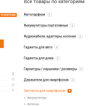
Все товары по категориям
Автопарфюм
РОЗНИЧНАЯ
Аккумуляторы портативные
Аудиокабели, адаптеры, колонки
Адаптер
Гаджеты для авто
Аудиокабель
Насосы/Компрессоры
Колонки беспроводные
Гаджеты для дома
Парковочные автовизитки
Петличный микрофон
Xiaomi
Гарнитуры / наушники / ресиверы
Разное
2
Беспроводные
Стилусы
Держатели для смартфонов
Гарнитуры Bluetooth
Фонарики
Автомобильные
Накладные
1
Запчасти для смартфонов
Липперы
Проводные 3.5 мм
Аккумуляторы
Настольные
Проводные USB-C
Антенны