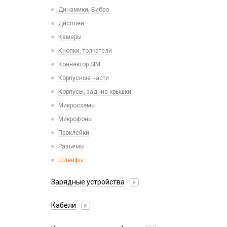
Пластины для держателей
Проводные с Lightning
Динамики, Вибро
Спортивные
Ресиверы
Дисплеи
Камеры
Кнопки, толкатели
Коннектор SIM
Корпусные части
Корпусы, задние крышки
Микросхемы
Микрофоны
Проклейки
Разъемы
Шлейфы
Зарядные устройства
АЗУ
Кабели
АЗУ + FM-модулятор
2 в 1
АЗУ + кабель