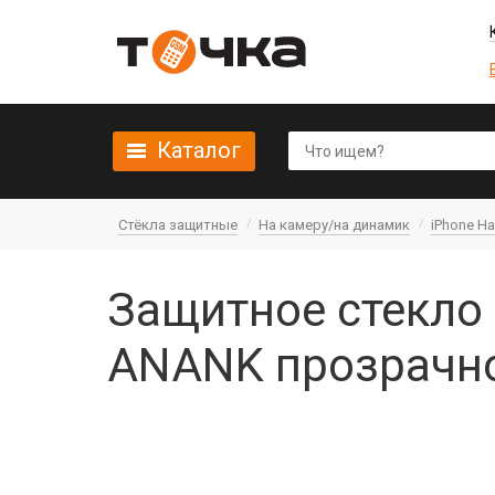
Каталог
Стёкла защитные
На камеру/на динамик
iPhone Н
Защитное стекло 
ANANK прозрачно