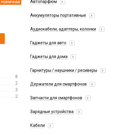
Автопарфюм
РОЗНИЧНАЯ
Аккумуляторы портативные
Аудиокабели, адаптеры, колонки
Адаптер
Гаджеты для авто
Аудиокабель
Насосы/Компрессоры
Колонки беспроводные
Гаджеты для дома
Парковочные автовизитки
Петличный микрофон
Xiaomi
Гарнитуры / наушники / ресиверы
Разное
8
Беспроводные
Стилусы
2
Держатели для смартфонов
Гарнитуры Bluetooth
3
Фонарики
Автомобильные
Накладные
2
Запчасти для смартфонов
Липперы
Проводные 3.5 мм
Аккумуляторы
Настольные
Зарядные устройства
Проводные USB-C
Антенны
Пластины для держателей
Проводные с Lightning
АЗУ
Динамики, Вибро
Кабели
Спортивные
Ресиверы
АЗУ + FM-модулятор
Дисплеи