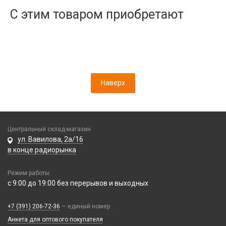
Дисплеи
С этим товаром приобретают
Камеры
Кнопки, толкатели
Коннектор SIM
Корпусные части
Корпусы, задние крышки
Наверх
Микросхемы
Микрофоны
Проклейки
Разъемы
Центральный склад-магазин
Шлейфы
ул. Вавилова, 2а/16
в конце радиорынка
Зарядные устройства
Режим работы
АЗУ
Кабели
с 9:00 до 19:00 без перерывов и выходных
АЗУ + FM-модулятор
2 в 1
АЗУ + кабель
Компьютерная периферия
+7 (391) 206-72-36
— единый номер
3 в 1
Адаптеры
Анкета для оптового покупателя
Аксессуары для ПК
4 в 1