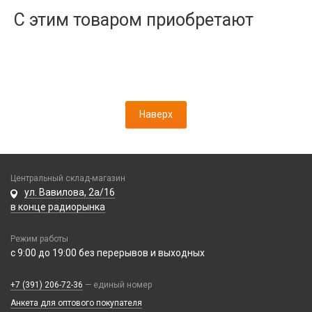
Дисплеи
С этим товаром приобретают
Камеры
Кнопки, толкатели
Коннектор SIM
Корпусные части
Корпусы, задние крышки
Наверх
Микросхемы
Микрофоны
Проклейки
Разъемы
Центральный склад-магазин
Шлейфы
ул. Вавилова, 2а/16
в конце радиорынка
Зарядные устройства
Режим работы
АЗУ
Кабели
с 9:00 до 19:00 без перерывов и выходных
АЗУ + FM-модулятор
2 в 1
АЗУ + кабель
Компьютерная периферия
+7 (391) 206-72-36
— единый номер
3 в 1
Адаптеры
Анкета для оптового покупателя
Аксессуары для ПК
4 в 1