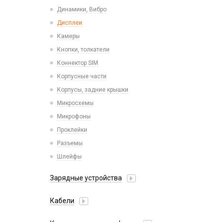
Пластины для держателей
Проводные с Lightning
Динамики, Вибро
Спортивные
Ресиверы
Дисплеи
Камеры
Кнопки, толкатели
Коннектор SIM
Корпусные части
Корпусы, задние крышки
Микросхемы
Микрофоны
Проклейки
Разъемы
Шлейфы
Зарядные устройства
АЗУ
Кабели
АЗУ + FM-модулятор
2 в 1
АЗУ + кабель