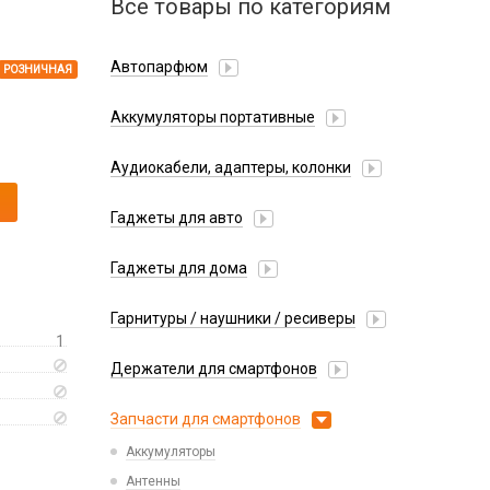
Все товары по категориям
Автопарфюм
РОЗНИЧНАЯ
Аккумуляторы портативные
Аудиокабели, адаптеры, колонки
Адаптер
Гаджеты для авто
Аудиокабель
Насосы/Компрессоры
Колонки беспроводные
Гаджеты для дома
Парковочные автовизитки
Петличный микрофон
Xiaomi
Гарнитуры / наушники / ресиверы
Разное
1
Беспроводные
Стилусы
Держатели для смартфонов
Гарнитуры Bluetooth
Фонарики
Автомобильные
Накладные
Запчасти для смартфонов
Липперы
Проводные 3.5 мм
Аккумуляторы
Настольные
Проводные USB-C
Антенны