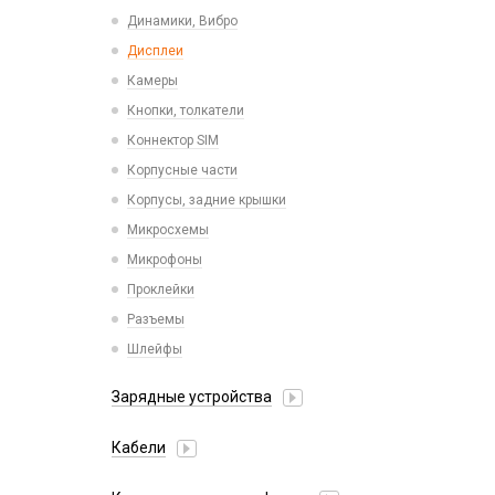
Пластины для держателей
Проводные с Lightning
Динамики, Вибро
Спортивные
Ресиверы
Дисплеи
Камеры
Кнопки, толкатели
Коннектор SIM
Корпусные части
Корпусы, задние крышки
Микросхемы
Микрофоны
Проклейки
Разъемы
Шлейфы
Зарядные устройства
АЗУ
Кабели
АЗУ + FM-модулятор
2 в 1
АЗУ + кабель