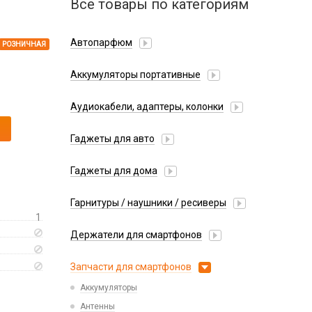
Все товары по категориям
Автопарфюм
РОЗНИЧНАЯ
Аккумуляторы портативные
Аудиокабели, адаптеры, колонки
Адаптер
Гаджеты для авто
Аудиокабель
Насосы/Компрессоры
Колонки беспроводные
Гаджеты для дома
Парковочные автовизитки
Петличный микрофон
Xiaomi
Гарнитуры / наушники / ресиверы
Разное
1
Беспроводные
Стилусы
Держатели для смартфонов
Гарнитуры Bluetooth
Фонарики
Автомобильные
Накладные
Запчасти для смартфонов
Липперы
Проводные 3.5 мм
Аккумуляторы
Настольные
Проводные USB-C
Антенны