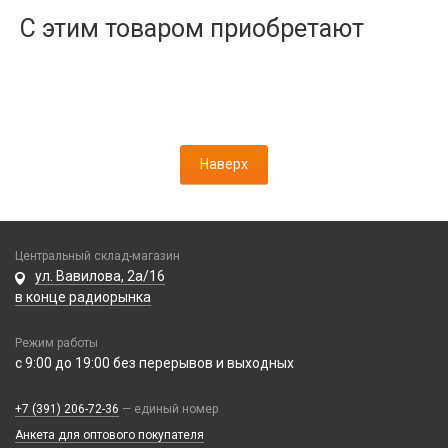
Дисплеи
С этим товаром приобретают
Камеры
Кнопки, толкатели
Коннектор SIM
Корпусные части
Корпусы, задние крышки
Наверх
Микросхемы
Микрофоны
Проклейки
Разъемы
Центральный склад-магазин
Шлейфы
ул. Вавилова, 2а/16
в конце радиорынка
Зарядные устройства
Режим работы
АЗУ
Кабели
с 9:00 до 19:00 без перерывов и выходных
АЗУ + FM-модулятор
2 в 1
АЗУ + кабель
Компьютерная периферия
+7 (391) 206-72-36
— единый номер
3 в 1
Адаптеры
Анкета для оптового покупателя
Аксессуары для ПК
4 в 1