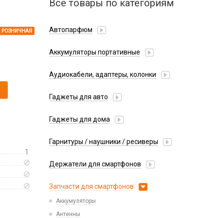
Все товары по категориям
Автопарфюм
РОЗНИЧНАЯ
Аккумуляторы портативные
Аудиокабели, адаптеры, колонки
Адаптер
Гаджеты для авто
Аудиокабель
Насосы/Компрессоры
Колонки беспроводные
Гаджеты для дома
Парковочные автовизитки
Петличный микрофон
Xiaomi
Гарнитуры / наушники / ресиверы
Разное
1
Беспроводные
Стилусы
Держатели для смартфонов
Гарнитуры Bluetooth
Фонарики
Автомобильные
Накладные
Запчасти для смартфонов
Липперы
Проводные 3.5 мм
Аккумуляторы
Настольные
Проводные USB-C
Антенны