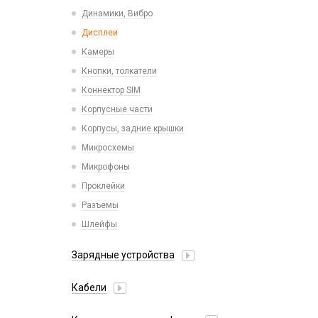
Пластины для держателей
Проводные с Lightning
Динамики, Вибро
Спортивные
Ресиверы
Дисплеи
Камеры
Кнопки, толкатели
Коннектор SIM
Корпусные части
Корпусы, задние крышки
Микросхемы
Микрофоны
Проклейки
Разъемы
Шлейфы
Зарядные устройства
АЗУ
Кабели
АЗУ + FM-модулятор
2 в 1
АЗУ + кабель